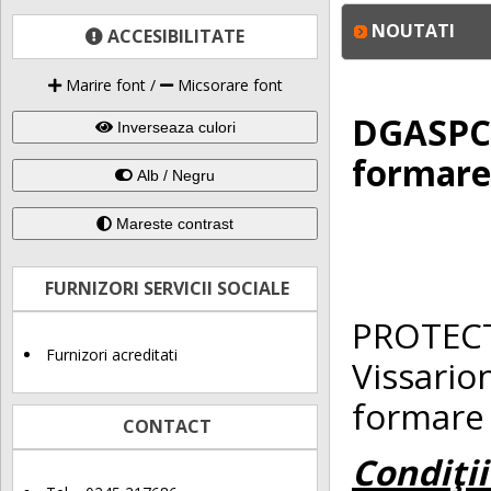
NOUTATI
ACCESIBILITATE
Marire font
/
Micsorare font
DGASPC o
Inverseaza culori
formare 
Alb / Negru
Mareste contrast
DIRECT
FURNIZORI SERVICII SOCIALE
PROTECT
Furnizori acreditati
Vissario
formare 
CONTACT
Condiţi