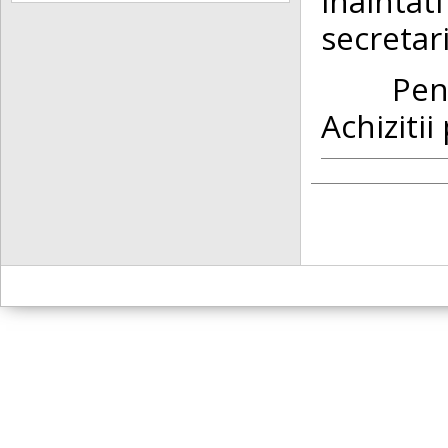
inainta
secretar
Pentru 
Achizitii