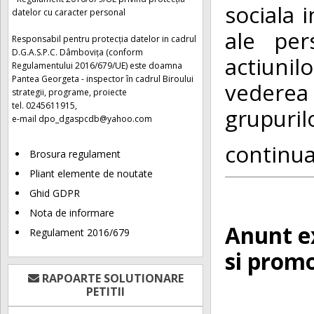
sociala 
datelor cu caracter personal
ale per
Responsabil pentru protecția datelor in cadrul
D.G.A.S.P.C. Dâmbovița (conform
actiunil
Regulamentului 2016/679/UE) este doamna
Pantea Georgeta - inspector în cadrul Biroului
vederea 
strategii, programe, proiecte
tel. 0245611915,
grupurilo
e-mail
dpo_dgaspcdb@yahoo.com
continu
Brosura regulament
Pliant elemente de noutate
Ghid GDPR
Nota de informare
Anunt ex
Regulament 2016/679
si promo
RAPOARTE SOLUTIONARE
PETITII