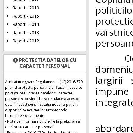
politici
Raport - 2016
Raport - 2015
protect
Raport - 2014
varstnic
Raport - 2013
persoane
Raport - 2012
Odata 
PROTECTIA DATELOR CU
CARACTER PERSONAL
domeniul 
largirii
A intrat în vigoare Regulamentul (UE) 2016/679
impune n
privind protecția persoanelor fizice în ceea ce
privește prelucrarea datelor cu caracter
integrate
personal și privind libera circulație a acestor
date. În acest sens instituția noastră pune la
dispoziția beneficiarilor următoarele
Prin u
formulare / documente:
- Nota de informare cu privire la prelucrarea
abordar
datelor cu caracter personal
- Regulament 2016/679/UE privind protecția