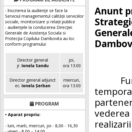
Anunt p
- înscrierea la audienţe se face la
Serviciul managementul calității serviciilor
Strategi
sociale, monitorizare și relații publice
- audienţele la conducerea Direcţiei
Generale
Generale de Asistenţa Sociala si
Protecţia Copilului Dambovita au loc
Dambov
conform programului:
Director general
joi,
jr.
Ionela Sandu
ora 13.00
Furniza
Director general adjunct
miercuri,
ec.
Ionela Șerban
ora 13.00
tempor
partene
PROGRAM
vederea d
• Aparat propriu:
realizari
- luni, marti, miercuri, joi - 8,00 - 16,30
- vineri - 8,00 – 14,00