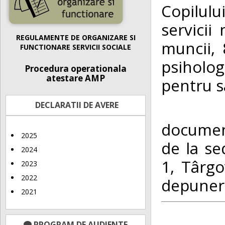
Copilul
servicii
REGULAMENTE DE ORGANIZARE SI
muncii, 
FUNCTIONARE SERVICII SOCIALE
psiholog
Procedura operationala
atestare AMP
pentru s
DECLARATII DE AVERE
Operat
document
2025
de la sed
2024
1, Târgo
2023
2022
depunere
2021
PROGRAM DE AUDIENTE