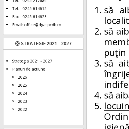
Tel. - 0245 217686
să a
Tel. - 0245 614615
Fax - 0245 614623
locali
Email:
office@dgaspcdb.ro
să ai
membr
STRATEGIE 2021 - 2027
puţin 
să ai
Strategia 2021 - 2027
Planuri de actiune
îngri
2026
indife
2025
să aib
2024
2023
locuin
2022
Ordin
igien