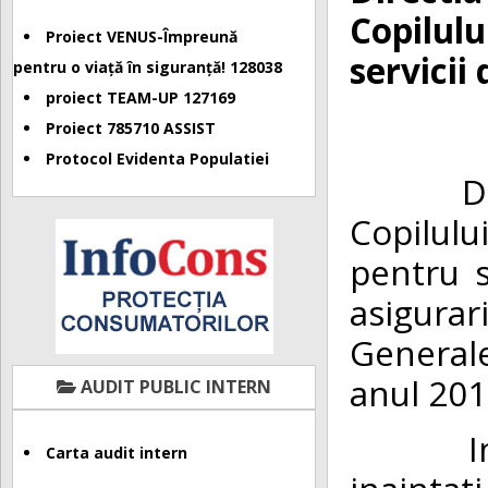
Copilulu
Proiect VENUS-Împreună
servicii
pentru o viață în siguranță! 128038
proiect TEAM-UP 127169
Proiect 785710 ASSIST
Protocol Evidenta Populatiei
Directi
Copilulu
pentru s
asigurar
Generale
anul 201
AUDIT PUBLIC INTERN
In situ
Carta audit intern