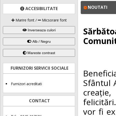
NOUTATI
ACCESIBILITATE
Marire font
/
Micsorare font
Sărbătoa
Inverseaza culori
Comunit
Alb / Negru
Mareste contrast
FURNIZORI SERVICII SOCIALE
Benefici
Sfântul 
Furnizori acreditati
creație,
felicită
CONTACT
vor fi e