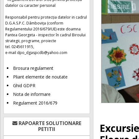
datelor cu caracter personal
Responsabil pentru protecția datelor in cadrul
D.G.A.S.P.C. Dâmbovița (conform
Regulamentului 2016/679/UE) este doamna
Pantea Georgeta - inspector în cadrul Biroului
strategii, programe, proiecte
tel. 0245611915,
e-mail
dpo_dgaspcdb@yahoo.com
Brosura regulament
Pliant elemente de noutate
Ghid GDPR
Nota de informare
Regulament 2016/679
RAPOARTE SOLUTIONARE
Excursie
PETITII