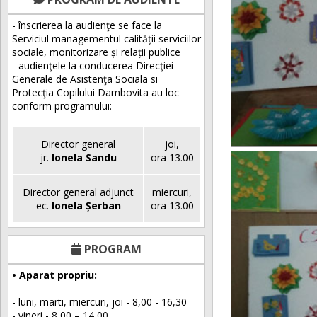
- înscrierea la audienţe se face la
Serviciul managementul calității serviciilor
sociale, monitorizare și relații publice
- audienţele la conducerea Direcţiei
Generale de Asistenţa Sociala si
Protecţia Copilului Dambovita au loc
conform programului:
Director general
joi,
jr.
Ionela Sandu
ora 13.00
Director general adjunct
miercuri,
ec.
Ionela Șerban
ora 13.00
PROGRAM
• Aparat propriu:
- luni, marti, miercuri, joi - 8,00 - 16,30
- vineri - 8,00 – 14,00