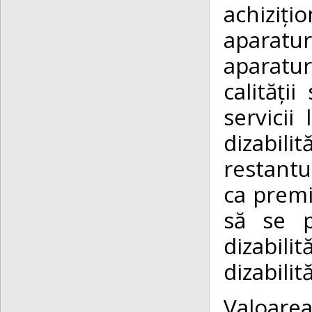
achiziți
aparatur
aparatu
calități
servicii
dizabilit
restantu
ca premi
să se p
dizabilit
dizabilit
Valoare