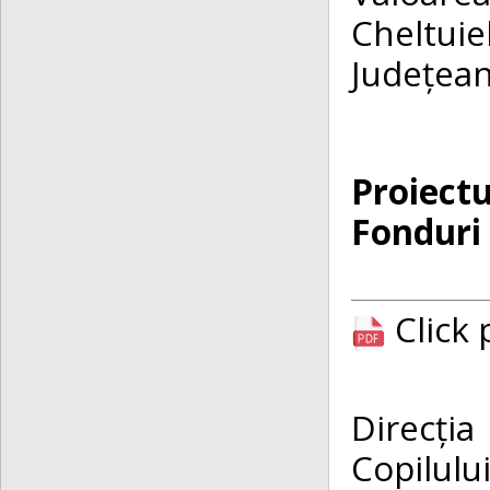
Cheltuiel
Județea
Proiectu
Fonduri
Click
Direcți
Copilul