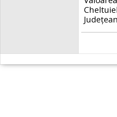
Cheltuiel
Județea