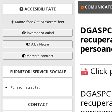
COMUNICATE 
ACCESIBILITATE
/
Marire font
Micsorare font
DGASPC 
Inverseaza culori
recuper
Alb / Negru
persoane
Mareste contrast
Click
FURNIZORI SERVICII SOCIALE
Furnizori acreditati
DGASPC 
recuper
CONTACT
persoane 