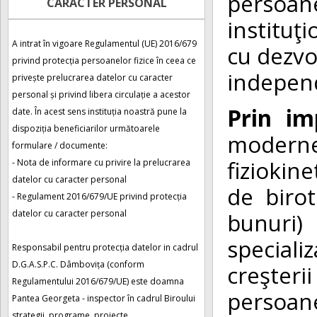
persoane
CARACTER PERSONAL
instituţ
A intrat în vigoare Regulamentul (UE) 2016/679
cu dezvol
privind protecția persoanelor fizice în ceea ce
independ
privește prelucrarea datelor cu caracter
personal și privind libera circulație a acestor
Prin i
date. În acest sens instituția noastră pune la
dispoziția beneficiarilor următoarele
moderne 
formulare / documente:
fiziokin
- Nota de informare cu privire la prelucrarea
datelor cu caracter personal
de birot
- Regulament 2016/679/UE privind protecția
bunuri) 
datelor cu caracter personal
special
Responsabil pentru protecția datelor in cadrul
D.G.A.S.P.C. Dâmbovița (conform
creşter
Regulamentului 2016/679/UE) este doamna
persoane
Pantea Georgeta - inspector în cadrul Biroului
strategii, programe, proiecte