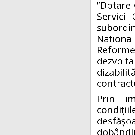
”Dotare 
Servicii
subordin
Naționa
Reforme 
dezvolta
dizabili
contract
Prin im
condiți
desfășo
dobândir