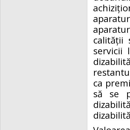
achiziți
aparatur
aparatu
calități
servicii
dizabilit
restantu
ca premi
să se p
dizabilit
dizabilit
Valoare