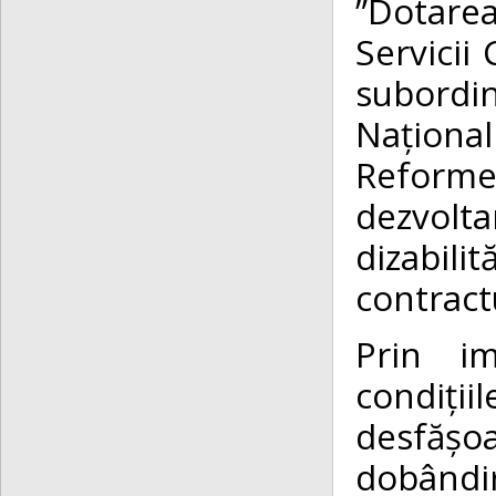
”Dotarea
Servicii
subordin
Naționa
Reforme 
dezvolta
dizabili
contract
Prin im
condiți
desfășo
dobândir