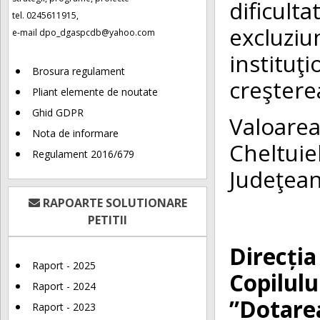
dificult
tel. 0245611915,
excluzi
e-mail
dpo_dgaspcdb@yahoo.com
instituţi
Brosura regulament
creşterea
Pliant elemente de noutate
Ghid GDPR
Valoare
Nota de informare
Cheltuiel
Regulament 2016/679
Judeţea
RAPOARTE SOLUTIONARE
PETITII
Direcția
Raport - 2025
Copilulu
Raport - 2024
”Dotarea
Raport - 2023