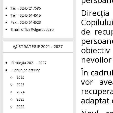
Tel. - 0245 217686
Direcți
Tel. - 0245 614615
Copilulu
Fax - 0245 614623
de recu
Email:
office@dgaspcdb.ro
persoane
STRATEGIE 2021 - 2027
obiectiv
nevoilor 
Strategia 2021 - 2027
În cadrul
Planuri de actiune
2026
vor ave
2025
recuper
2024
adaptat 
2023
2022