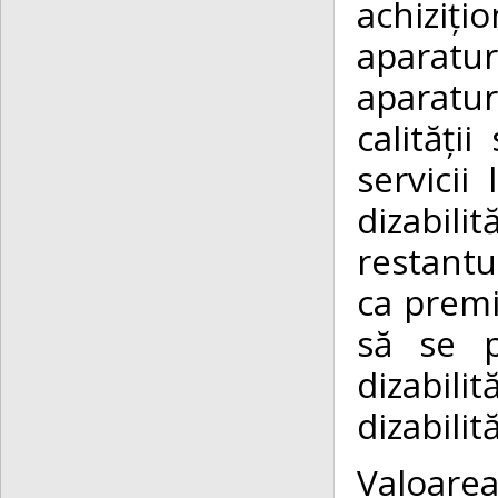
achiziți
aparatur
aparatu
calități
servicii
dizabilit
restantu
ca premi
să se p
dizabilit
dizabilit
Valoare