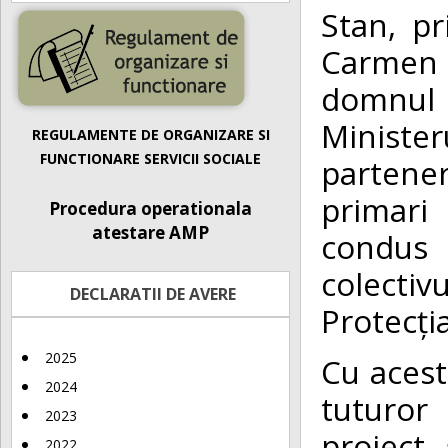
Stan, p
Carmen 
domnul
Minister
REGULAMENTE DE ORGANIZARE SI
FUNCTIONARE SERVICII SOCIALE
parten
primari 
Procedura operationala
atestare AMP
condus 
colecti
DECLARATII DE AVERE
Protecți
2025
Cu acest
2024
tuturor
2023
proiect 
2022