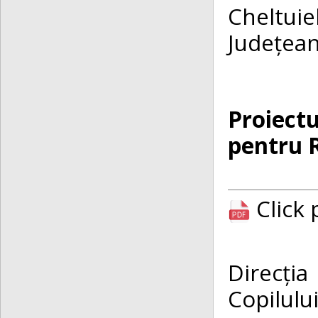
Cheltuiel
Județea
Proiectu
pentru 
Click
Direcți
Copilul