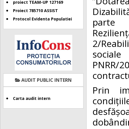
”Dotare
proiect TEAM-UP 127169
Dizabilit
Proiect 785710 ASSIST
parte 
Protocol Evidenta Populatiei
Rezilie
2/Reabil
social
PNRR/2
contract
AUDIT PUBLIC INTERN
Prin im
condiți
Carta audit intern
desfășo
dobândir