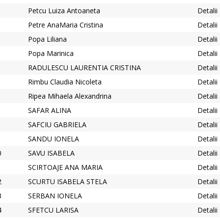
Petcu Luiza Antoaneta
Detalii
Petre AnaMaria Cristina
Detalii
Popa Liliana
Detalii
Popa Marinica
Detalii
RADULESCU LAURENTIA CRISTINA
Detalii
Rimbu Claudia Nicoleta
Detalii
Ripea Mihaela Alexandrina
Detalii
SAFAR ALINA
Detalii
SAFCIU GABRIELA
Detalii
SANDU IONELA
Detalii
0
SAVU ISABELA
Detalii
1
SCIRTOAJE ANA MARIA
Detalii
2
SCURTU ISABELA STELA
Detalii
3
SERBAN IONELA
Detalii
4
SFETCU LARISA
Detalii