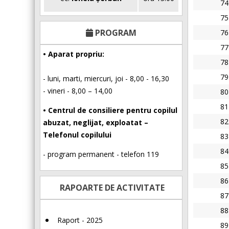
74
75
PROGRAM
76
77
• Aparat propriu:
78
79
- luni, marti, miercuri, joi - 8,00 - 16,30
- vineri - 8,00 – 14,00
80
81
• Centrul de consiliere pentru copilul
82
abuzat, neglijat, exploatat –
Telefonul copilului
83
84
- program permanent - telefon 119
85
86
RAPOARTE DE ACTIVITATE
87
88
Raport - 2025
89