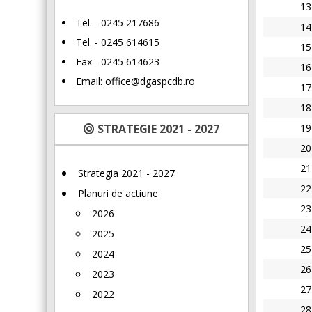
13
Tel. - 0245 217686
14
Tel. - 0245 614615
15
Fax - 0245 614623
16
Email:
office@dgaspcdb.ro
17
18
STRATEGIE 2021 - 2027
19
20
21
Strategia 2021 - 2027
22
Planuri de actiune
23
2026
24
2025
25
2024
26
2023
27
2022
28