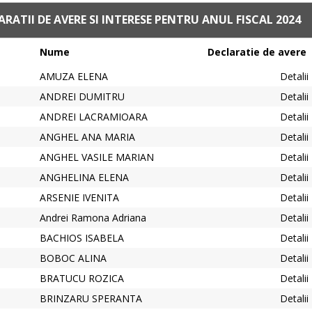
ARATII DE AVERE SI INTERESE PENTRU ANUL FISCAL 2024
Nume
Declaratie de avere
AMUZA ELENA
Detalii
ANDREI DUMITRU
Detalii
ANDREI LACRAMIOARA
Detalii
ANGHEL ANA MARIA
Detalii
ANGHEL VASILE MARIAN
Detalii
ANGHELINA ELENA
Detalii
ARSENIE IVENITA
Detalii
Andrei Ramona Adriana
Detalii
BACHIOS ISABELA
Detalii
BOBOC ALINA
Detalii
BRATUCU ROZICA
Detalii
BRINZARU SPERANTA
Detalii