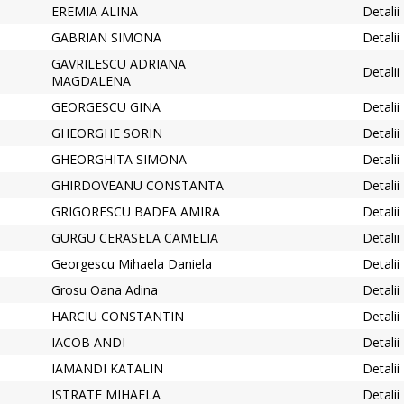
EREMIA ALINA
Detalii
GABRIAN SIMONA
Detalii
GAVRILESCU ADRIANA
Detalii
MAGDALENA
GEORGESCU GINA
Detalii
GHEORGHE SORIN
Detalii
GHEORGHITA SIMONA
Detalii
GHIRDOVEANU CONSTANTA
Detalii
GRIGORESCU BADEA AMIRA
Detalii
GURGU CERASELA CAMELIA
Detalii
Georgescu Mihaela Daniela
Detalii
Grosu Oana Adina
Detalii
HARCIU CONSTANTIN
Detalii
IACOB ANDI
Detalii
IAMANDI KATALIN
Detalii
ISTRATE MIHAELA
Detalii