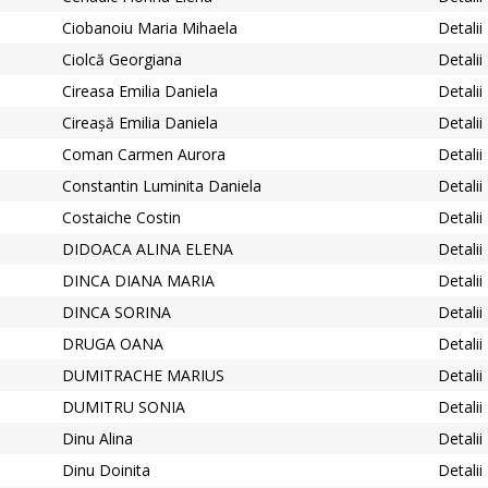
Ciobanoiu Maria Mihaela
Detalii
Ciolcă Georgiana
Detalii
Cireasa Emilia Daniela
Detalii
Cireașă Emilia Daniela
Detalii
Coman Carmen Aurora
Detalii
Constantin Luminita Daniela
Detalii
Costaiche Costin
Detalii
DIDOACA ALINA ELENA
Detalii
DINCA DIANA MARIA
Detalii
DINCA SORINA
Detalii
DRUGA OANA
Detalii
DUMITRACHE MARIUS
Detalii
DUMITRU SONIA
Detalii
Dinu Alina
Detalii
Dinu Doinita
Detalii