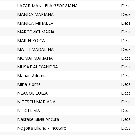
LAZAR MANUELA GEORGIANA
Detalii
MANDA MARIANA
Detalii
MANICA MIHAELA
Detalii
MARCOVICI MARIA
Detalii
MARIN ZOICA
Detalii
MATEI MADALINA
Detalii
MOMAI MARIANA
Detalii
MUSAT ALEXANDRA
Detalii
Marian Adriana
Detalii
Mihai Cornel
Detalii
NEAGOE LUIZA
Detalii
NITESCU MARIANA
Detalii
NITOI LIVIA
Detalii
Nastase Silvia Ancuta
Detalii
Negoiță Liliana - Incetare
Detalii