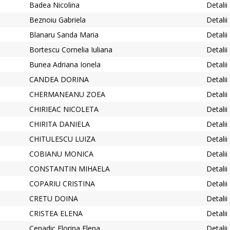
Badea Nicolina
Detalii
Beznoiu Gabriela
Detalii
Blanaru Sanda Maria
Detalii
Bortescu Cornelia Iuliana
Detalii
Bunea Adriana Ionela
Detalii
CANDEA DORINA
Detalii
CHERMANEANU ZOEA
Detalii
CHIRIEAC NICOLETA
Detalii
CHIRITA DANIELA
Detalii
CHITULESCU LUIZA
Detalii
COBIANU MONICA
Detalii
CONSTANTIN MIHAELA
Detalii
COPARIU CRISTINA
Detalii
CRETU DOINA
Detalii
CRISTEA ELENA
Detalii
Cenadic Florina Elena
Detalii