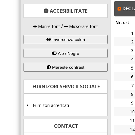
DECL
ACCESIBILITATE
Nr. crt
/
Marire font
Micsorare font
1
Inverseaza culori
2
3
Alb / Negru
4
Mareste contrast
5
6
7
FURNIZORI SERVICII SOCIALE
8
9
Furnizori acreditati
10
11
CONTACT
12