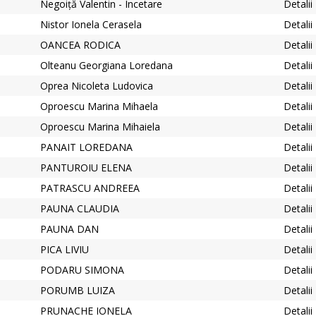
Negoiță Valentin - Incetare
Detalii
Nistor Ionela Cerasela
Detalii
OANCEA RODICA
Detalii
Olteanu Georgiana Loredana
Detalii
Oprea Nicoleta Ludovica
Detalii
Oproescu Marina Mihaela
Detalii
Oproescu Marina Mihaiela
Detalii
PANAIT LOREDANA
Detalii
PANTUROIU ELENA
Detalii
PATRASCU ANDREEA
Detalii
PAUNA CLAUDIA
Detalii
PAUNA DAN
Detalii
PICA LIVIU
Detalii
PODARU SIMONA
Detalii
PORUMB LUIZA
Detalii
PRUNACHE IONELA
Detalii