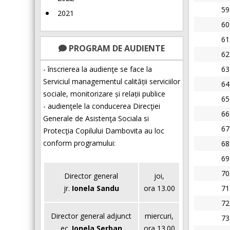
59
2021
60
61
PROGRAM DE AUDIENTE
62
- înscrierea la audienţe se face la
63
Serviciul managementul calității serviciilor
64
sociale, monitorizare și relații publice
65
- audienţele la conducerea Direcţiei
66
Generale de Asistenţa Sociala si
67
Protecţia Copilului Dambovita au loc
conform programului:
68
69
70
Director general
joi,
jr.
Ionela Sandu
ora 13.00
71
72
Director general adjunct
miercuri,
73
ec.
Ionela Șerban
ora 13.00