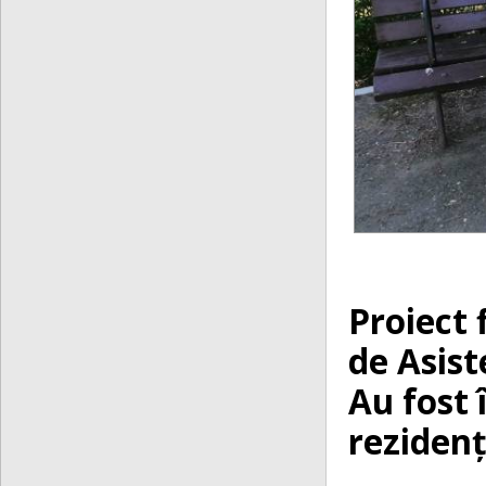
Proiect 
de Asist
Au fost 
rezidenț