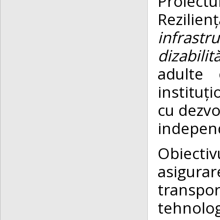
Proiectu
Rezilien
infrast
dizabilit
adulte c
instituț
cu dezvol
independ
Obiecti
asigura
transpo
tehnolog