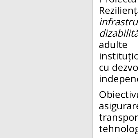
Rezilien
infrast
dizabilit
adulte c
instituț
cu dezvol
independ
Obiecti
asigura
transpo
tehnolog