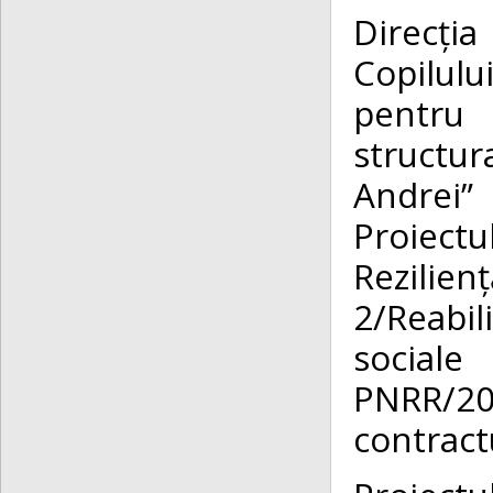
Direcți
Copilul
pentru 
structu
Andrei”
Proiectu
Rezilien
2/Reabil
social
PNRR/2
contract