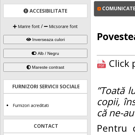
COMUNICATE 
ACCESIBILITATE
/
Marire font
Micsorare font
Povestea
Inverseaza culori
Alb / Negru
Click
Mareste contrast
FURNIZORI SERVICII SOCIALE
”Toată 
copii, î
Furnizori acreditati
că ne-au
Pentru 
CONTACT