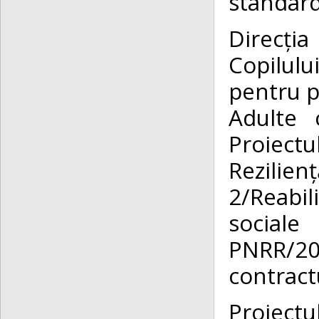
standar
Direcți
Copilul
pentru p
Adulte c
Proiectu
Rezilie
2/Reabil
social
PNRR/2
contract
Proiectu