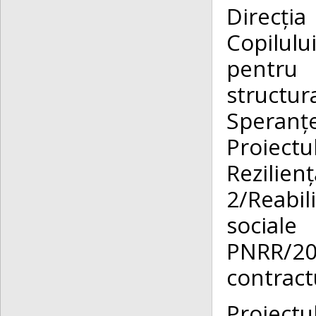
Direcți
Copilul
pentru 
structu
Speranț
Proiectu
Rezilie
2/Reabil
social
PNRR/2
contract
Proiectu