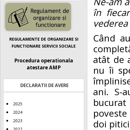
Ne-am at
în fieca
vederea 
Când au
REGULAMENTE DE ORGANIZARE SI
completă
FUNCTIONARE SERVICII SOCIALE
atât de a
Procedura operationala
nu îi sp
atestare AMP
împlinis
DECLARATII DE AVERE
ani. S-a
bucurat
2025
poveste 
2024
doi pitic
2023
2022