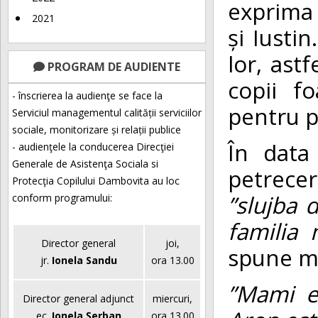
exprima 
2021
și Iustin
lor, ast
PROGRAM DE AUDIENTE
copii fo
- înscrierea la audienţe se face la
pentru pă
Serviciul managementul calității serviciilor
sociale, monitorizare și relații publice
În data
- audienţele la conducerea Direcţiei
Generale de Asistenţa Sociala si
petrecer
Protecţia Copilului Dambovita au loc
”slujba 
conform programului:
familia 
Director general
joi,
spune m
jr.
Ionela Sandu
ora 13.00
”Mami e
Director general adjunct
miercuri,
ec.
Ionela Șerban
ora 13.00