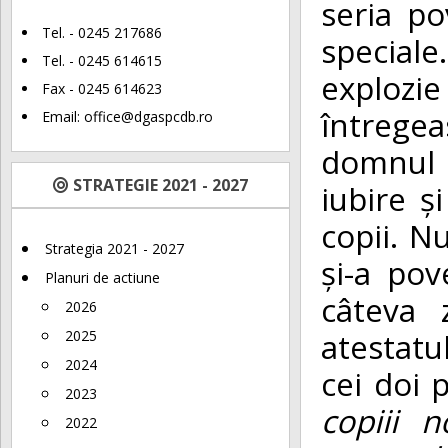
seria po
Tel. - 0245 217686
special
Tel. - 0245 614615
explozie
Fax - 0245 614623
întrege
Email:
office@dgaspcdb.ro
domnul I
STRATEGIE 2021 - 2027
iubire ș
copii. N
Strategia 2021 - 2027
și-a pov
Planuri de actiune
câteva 
2026
atestatu
2025
2024
cei doi p
2023
copiii 
2022