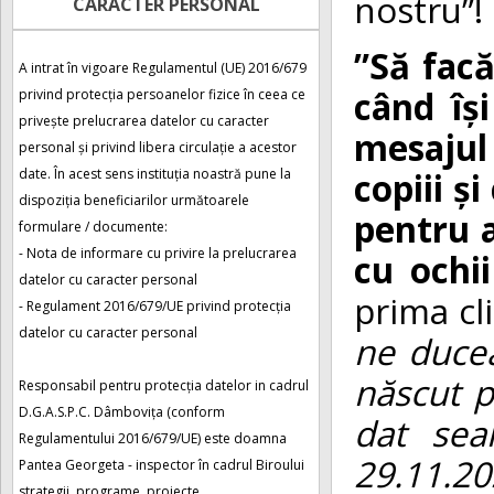
nostru”!
CARACTER PERSONAL
”Să facă
A intrat în vigoare Regulamentul (UE) 2016/679
când își
privind protecția persoanelor fizice în ceea ce
privește prelucrarea datelor cu caracter
mesajul
personal și privind libera circulație a acestor
copiii ș
date. În acest sens instituția noastră pune la
dispoziția beneficiarilor următoarele
pentru a
formulare / documente:
- Nota de informare cu privire la prelucrarea
cu ochi
datelor cu caracter personal
prima cli
- Regulament 2016/679/UE privind protecția
datelor cu caracter personal
ne ducea
născut p
Responsabil pentru protecția datelor in cadrul
D.G.A.S.P.C. Dâmbovița (conform
dat sea
Regulamentului 2016/679/UE) este doamna
29.11.20
Pantea Georgeta - inspector în cadrul Biroului
strategii, programe, proiecte