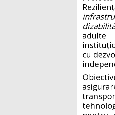
Rezilien
infrast
dizabilit
adulte c
instituț
cu dezvol
independ
Obiecti
asigura
transpo
tehnolog
pentru c