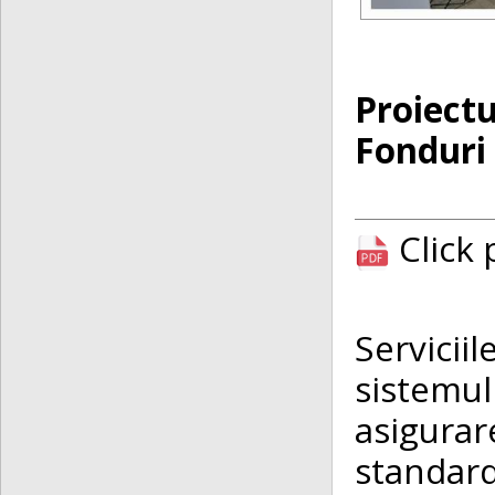
Proiectu
Fonduri
Click
Servicii
sistemul
asigurar
standar