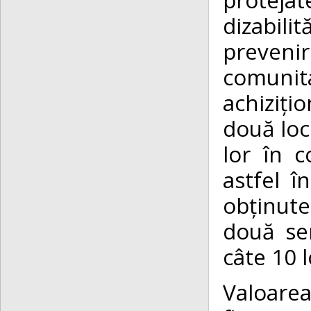
dizabili
prevenire
comuni
achiziți
două loc
lor în 
astfel î
obținute
două ser
câte 10 l
Valoare