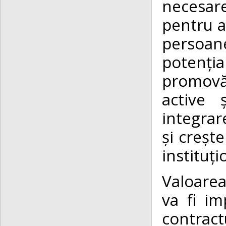
necesare
pentru a
persoane
potenți
promovăr
active 
integrar
și crește
instituț
Valoarea 
va fi i
contract