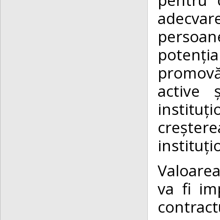
adecvar
persoane
potenți
promovăr
active 
instituț
creșterea
instituți
Valoarea 
va fi i
contract