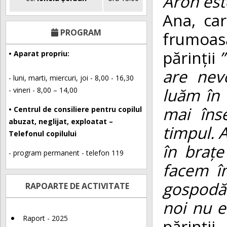
Aron este
Ana, ca
PROGRAM
frumoasă
părinții
”
• Aparat propriu:
are nev
- luni, marti, miercuri, joi - 8,00 - 16,30
luăm în 
- vineri - 8,00 – 14,00
mai îns
• Centrul de consiliere pentru copilul
abuzat, neglijat, exploatat –
timpul. 
Telefonul copilului
în brațe
- program permanent - telefon 119
facem îm
gospodăr
RAPOARTE DE ACTIVITATE
noi nu e
Raport - 2025
părinți