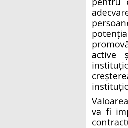
pentru c
adecvar
persoane
potenți
promovăr
active 
instituț
creșterea
instituți
Valoarea 
va fi i
contract