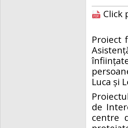
Click
Proiect 
Asistenț
înființat
persoane
Luca și 
Proiectu
de Inter
centre d
protejat